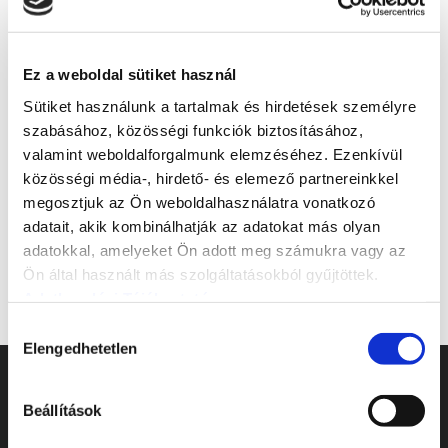
Dacia Duster és Bigster akció
2026.03.17.
Ez a weboldal sütiket használ
Sütiket használunk a tartalmak és hirdetések személyre
szabásához, közösségi funkciók biztosításához,
valamint weboldalforgalmunk elemzéséhez. Ezenkívül
közösségi média-, hirdető- és elemező partnereinkkel
KERESÉS
megosztjuk az Ön weboldalhasználatra vonatkozó
Search:
adatait, akik kombinálhatják az adatokat más olyan
adatokkal, amelyeket Ön adott meg számukra vagy az
Ön által használt más szolgáltatásokból gyűjtöttek.
Adatkezelési Tájékoztató
Hozzájárulás
Elengedhetetlen
kiválasztása
Beállítások