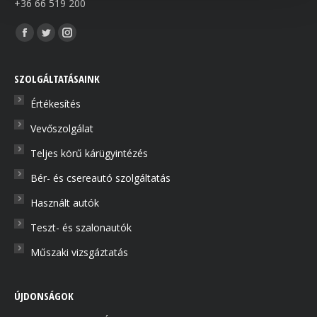
+36 66 519 200
Find us on:
Facebook
Twitter
Instagram
page
page
page
opens
opens
opens
SZOLGÁLTATÁSAINK
in
in
in
Értékesítés
new
new
new
Vevőszolgálat
window
window
window
Teljes körű kárügyintézés
Bér- és csereautó szolgáltatás
Használt autók
Teszt- és szalonautók
Műszaki vizsgáztatás
ÚJDONSÁGOK