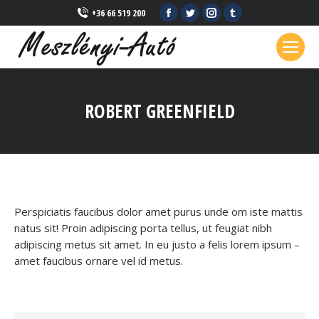
Facebook
Twitter
Instagram
Tumblr
+36 66 519 200
page
page
page
page
opens
opens
opens
opens
in
in
in
in
new
new
new
new
ROBERT GREENFIELD
window
window
window
window
Perspiciatis faucibus dolor amet purus unde om iste mattis
natus sit! Proin adipiscing porta tellus, ut feugiat nibh
adipiscing metus sit amet. In eu justo a felis lorem ipsum –
amet faucibus ornare vel id metus.