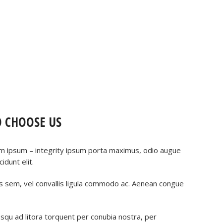
O CHOOSE US
rm ipsum – integrity ipsum porta maximus, odio augue
cidunt elit.
s sem, vel convallis ligula commodo ac. Aenean congue
osqu ad litora torquent per conubia nostra, per