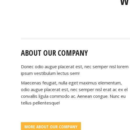
W
ABOUT OUR COMPANY
Donec odio augue placerat est, nec semper nisl lorem
ipsum vestibulum lectus sem!
Maecenas feugiat, nulla eget maximus elementum,
odio augue placerat est, nec semper nisl erat ac ex el
convallis ligula commodo ac. Aenean congue. Nunc eu
tellus pellentesque!
MIRIAM GREENWOOD
consultant
MORE ABOUT OUR COMPANY
Donec vestibulum lectus sem, vel convallis