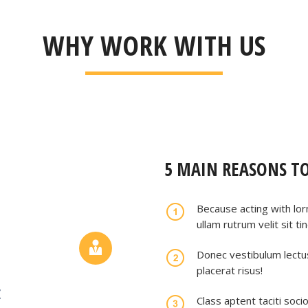
WHY WORK WITH US
5 MAIN REASONS T
Because acting with lo
ullam rutrum velit sit tin
Donec vestibulum lectu
placerat risus!
E
Class aptent taciti soci