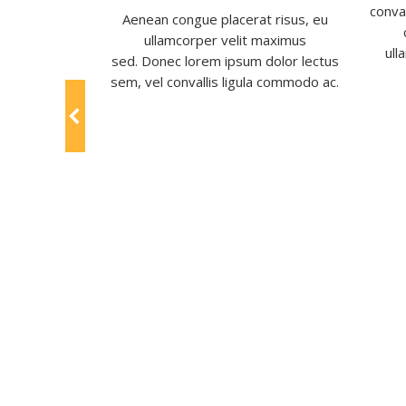
 from amet.
conva
Aenean congue placerat risus, eu
tus sem, vel
ullamcorper velit maximus
do ac. Aenean
ull
sed. Donec lorem ipsum dolor lectus
risus!
sem, vel convallis ligula commodo ac.