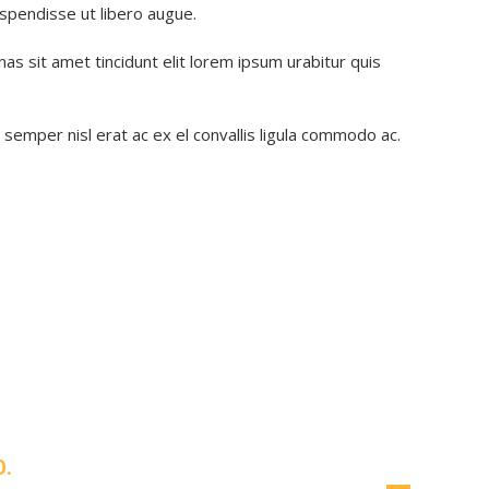
spendisse ut libero augue.
s sit amet tincidunt elit lorem ipsum urabitur quis
semper nisl erat ac ex el convallis ligula commodo ac.
D.