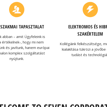
V SZAKMAI TAPASZTALAT
ELEKTROMOS ÉS HIB
SZAKÉRTELEM
k abban – amit Ügyfeleink is
a értékelnek-, hogy mi nem
Kollégáink felkészültsége, 
ünk és javítunk, hanem európai
kialakítása tükrözi a jövőb
nalon komplex szolgáltatást
tudást és technológiá
nyújtunk.