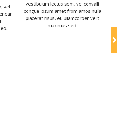
vestibulum lectus sem, vel convalli
convallis li
, vel
congue ipsum amet from amos nulla
congue 
Aenean
placerat risus, eu ullamcorper velit
ullamcorpe
u
maximus sed.
sed.