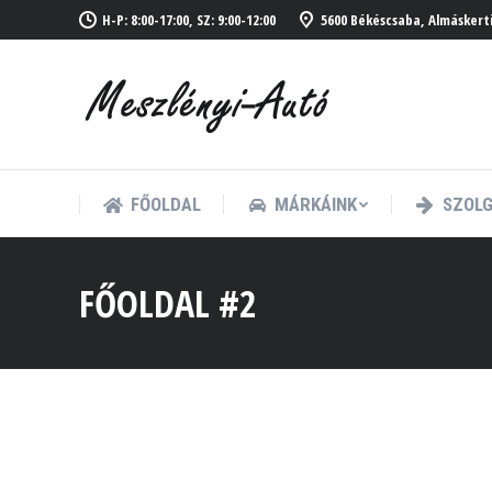
H-P: 8:00-17:00, SZ: 9:00-12:00
5600 Békéscsaba, Almáskerti 
FŐOLDAL
MÁRKÁINK
SZOLG
FŐOLDAL
MÁRKÁINK
SZOLG
FŐOLDAL #2