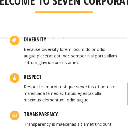
ELCOME TO SEVEN CORPORAT
DIVERSITY
Because diversity lorem ipsum dolor odio
augue placerat est, nec semper nisl porta ullam
rutrum glavrida unicus amet.
RICHARD SWIFT
junior consultant
RESPECT
Donec vestibulum lectus sem, vel convallis
Respect is morbi tristique senectus et netus et
ligula commodo ac. Aenean congue placerat
malesuada fames ac turpis egestas ulla
risus, eu ullamcorper velit maximus sed. Class
maximus elementum, odio augue.
aptent taciti sociosqu ad litora torquent per
conubia nostra.
TRANSPARENCY
Transparency is maecenas sit amet tincidunt