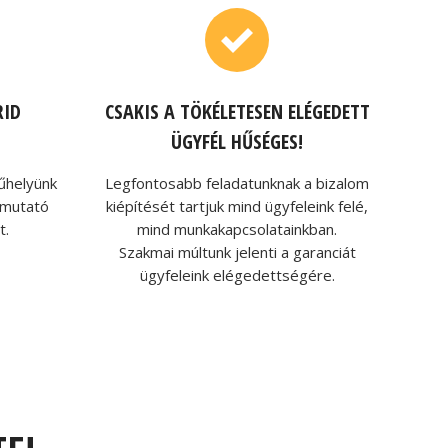
RID
CSAKIS A TÖKÉLETESEN ELÉGEDETT
ÜGYFÉL HŰSÉGES!
műhelyünk
Legfontosabb feladatunknak a bizalom
e mutató
kiépítését tartjuk mind ügyfeleink felé,
t.
mind munkakapcsolatainkban.
Szakmai múltunk jelenti a garanciát
ügyfeleink elégedettségére.