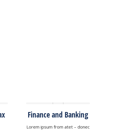
ax
Finance and Banking
Interna
Lorem ipsum from atet – donec
Donec vesti