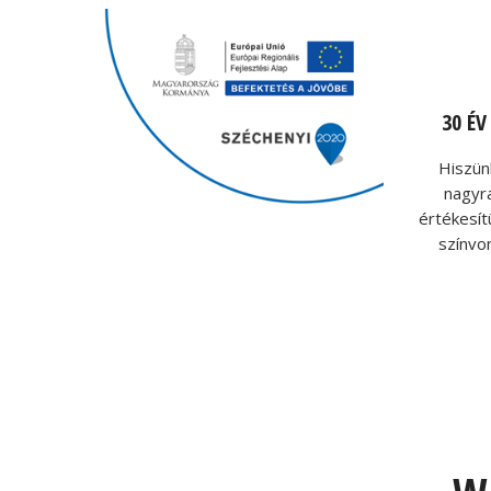
30 É
Hiszün
nagyr
értékesít
színvo