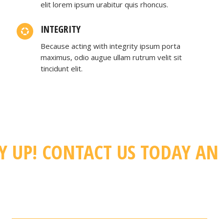
elit lorem ipsum urabitur quis rhoncus.
TEL. 001 234 56 789
RICHARD@YOUR-WEBSITE.COM
INTEGRITY
Because acting with integrity ipsum porta
maximus, odio augue ullam rutrum velit sit
tincidunt elit.
Y UP! CONTACT US TODAY AN
 FIRST CONSULT