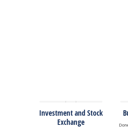
visory
Investment and Stock
B
Exchange
om amos nulla
Done