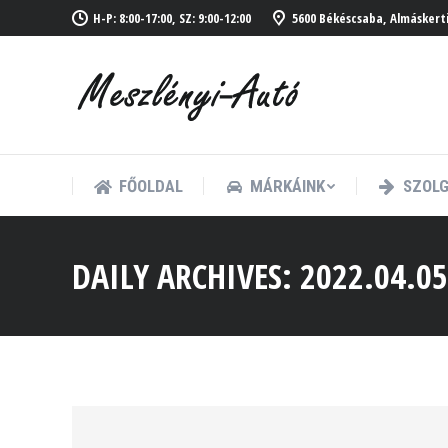
H-P: 8:00-17:00, SZ: 9:00-12:00
5600 Békéscsaba, Almáskerti 
FŐOLDAL
MÁRKÁINK
SZOLG
FŐOLDAL
MÁRKÁINK
SZOLG
DAILY ARCHIVES:
2022.04.05