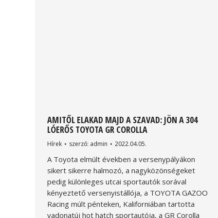
AMITŐL ELAKAD MAJD A SZAVAD: JÖN A 304
LÓERŐS TOYOTA GR COROLLA
Hírek
szerző:
admin
2022.04.05.
A Toyota elmúlt években a versenypályákon
sikert sikerre halmozó, a nagyközönségeket
pedig különleges utcai sportautók sorával
kényeztető versenyistállója, a TOYOTA GAZOO
Racing múlt pénteken, Kaliforniában tartotta
vadonatúj hot hatch sportautója, a GR Corolla