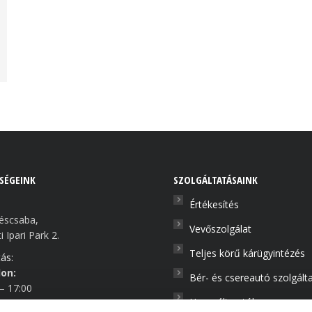
SÉGEINK
SZOLGÁLTATÁSAINK
Értékesítés
éscsaba,
Vevőszolgálat
 Ipari Park 2.
Teljes körű kárügyintézés
ás:
on:
Bér- és csereautó szolgált
 – 17:00
Használt autók
9:00 – 12:00