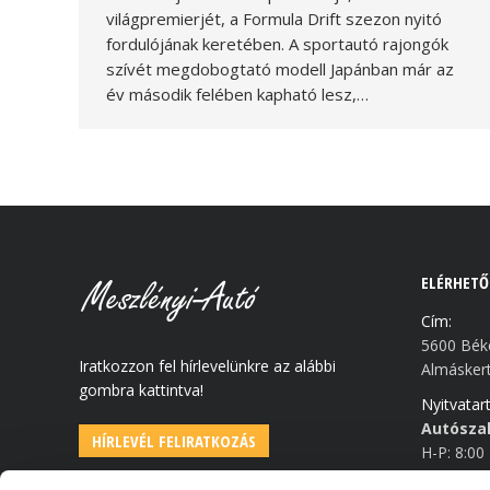
világpremierjét, a Formula Drift szezon nyitó
fordulójának keretében. A sportautó rajongók
szívét megdobogtató modell Japánban már az
év második felében kapható lesz,…
ELÉRHETŐ
Cím:
5600 Bék
Iratkozzon fel hírlevelünkre az alábbi
Almáskerti
gombra kattintva!
Nyitvatart
Autószal
HÍRLEVÉL FELIRATKOZÁS
H-P: 8:00
Szombat: 